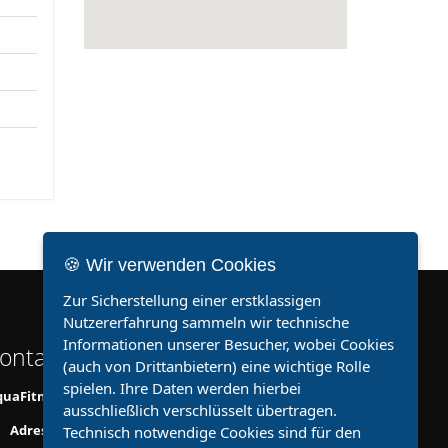
🍪 Wir verwenden Cookies
Zur Sicherstellung einer erstklassigen
Nutzererfahrung sammeln wir technische
Informationen unserer Besucher, wobei Cookies
ontakt zu uns
(auch von Drittanbietern) eine wichtige Rolle
spielen. Ihre Daten werden hierbei
uaFitnessClub - Franken
ausschließlich verschlüsselt übertragen.
Adresse:
Technisch notwendige Cookies sind für den
Zum Riedbrunnen 5, 97762 Hammelburg