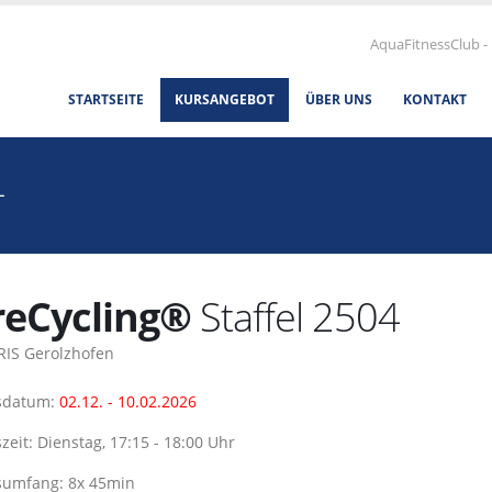
AquaFitnessClub -
STARTSEITE
KURSANGEBOT
ÜBER UNS
KONTAKT
4
reCycling®
Staffel 2504
IS Gerolzhofen
sdatum:
02.12. - 10.02.2026
zeit: Dienstag, 17:15 - 18:00 Uhr
sumfang: 8x 45min