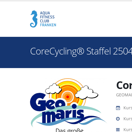
CoreCycling® Staffel 250
Co
GEOMAR
Kur
Kurs
Kur