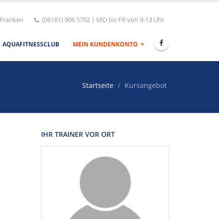
 Franken
(06181) 906 5702 | MO bis FR von 9-13 Uhr
AQUAFITNESSCLUB
MEIN KUNDENKONTO
Startseite
Kursangebot
IHR TRAINER VOR ORT